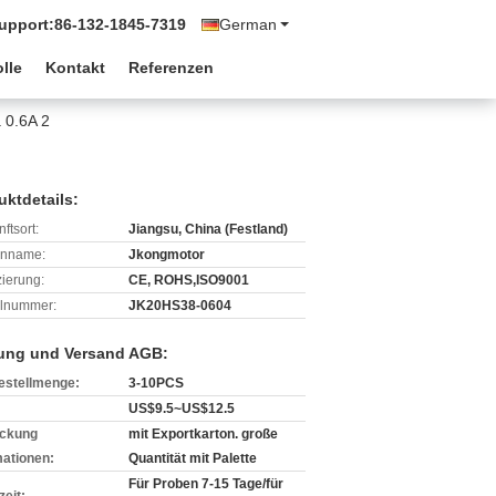
Support:
86-132-1845-7319
German
lle
Kontakt
Referenzen
 0.6A 2
uktdetails:
ftsort:
Jiangsu, China (Festland)
enname:
Jkongmotor
izierung:
CE, ROHS,ISO9001
lnummer:
JK20HS38-0604
ung und Versand AGB:
estellmenge:
3-10PCS
US$9.5~US$12.5
ckung
mit Exportkarton. große
mationen:
Quantität mit Palette
Für Proben 7-15 Tage/für