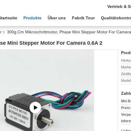
Vertrieb & 
Startseite
Produkte
Über uns
Fabrik Tour
Qualitätskontro
r
300g.Cm Mikroschrittmotor, Phase Mini Stepper Motor For Camera
se Mini Stepper Motor For Camera 0.6A 2
Prod
Herkun
Mark
Zertif
Model
Zahl
Min B
Preis:
Verpa
Infor