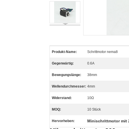
Produkt-Name:
Schrittmotor nema8
Gegenwärtig:
0.6A
Bewegungslänge:
38mm
Wellendurchmesser:
4mm
Widerstand:
10Ω
MOQ:
10 Stück
Minischrittmotor mit
Hervorheben: