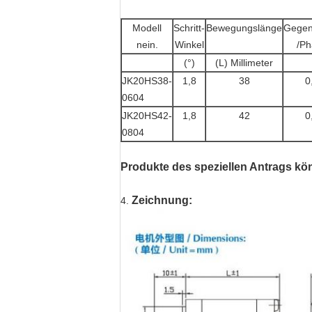
Modell
Schritt-
Bewegungslänge
Gegen
nein.
Winkel
/Ph
(°)
(L) Millimeter
JK20HS38-
1,8
38
0
0604
JK20HS42-
1,8
42
0
0804
Produkte des speziellen Antrags 
Zeichnung:
4.