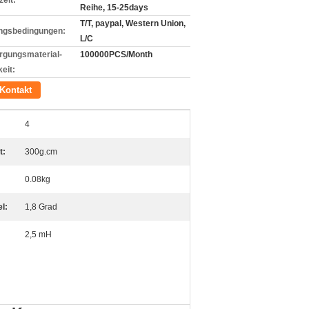
zeit:
Reihe, 15-25days
T/T, paypal, Western Union,
ngsbedingungen:
L/C
rgungsmaterial-
100000PCS/Month
eit:
Kontakt
4
t:
300g.cm
0.08kg
l:
1,8 Grad
2,5 mH