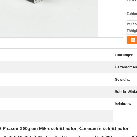
Liefer
Zahlu
Verso
Fähigk
Führungen:
Haltemomen
Gewicht:
Schritt-Winke
Induktanz:
 2 Phasen
300g.cm-Mikroschrittmotor
Kameraminischrittmotor
,
,