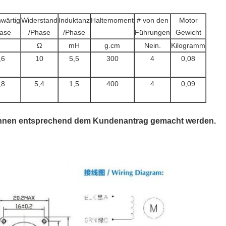
wärtig
Widerstand
Induktanz
Haltemoment
# von den
Motor
ase
/Phase
/Phase
Führungen
Gewicht
Ω
mH
g.cm
Nein.
Kilogramm
,6
10
5,5
300
4
0,08
,8
5,4
1,5
400
4
0,09
können entsprechend dem Kundenantrag gemacht werden.