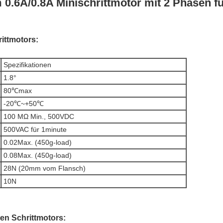
 0.6A/0.8A Minischrittmotor mit 2 Phasen 
rittmotors:
Spezifikationen
1.8°
80℃max
-20℃~+50℃
100 MΩ Min., 500VDC
500VAC für 1minute
0.02Max. (450g-load)
0.08Max. (450g-load)
28N (20mm vom Flansch)
10N
nen Schrittmotors: