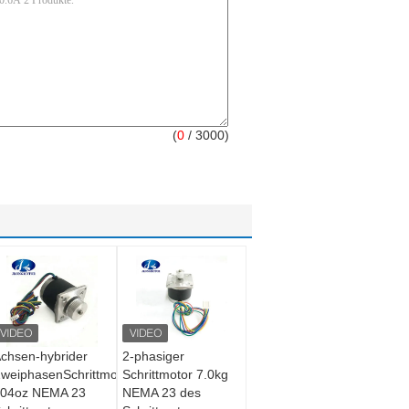
(
0
/ 3000)
chsen-hybrider
2-phasiger
weiphasenSchrittmotor
Schrittmotor 7.0kg
04oz NEMA 23
NEMA 23 des