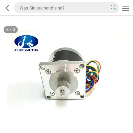
2
/
3