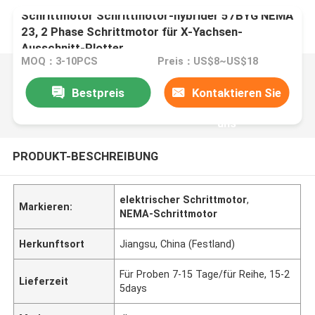
Schrittmotor Schrittmotor-hybrider 57BYG NEMA
23, 2 Phase Schrittmotor für X-Yachsen-
Ausschnitt-Plotter
MOQ：3-10PCS
Preis：US$8~US$18
Bestpreis
Kontaktieren Sie
uns
PRODUKT-BESCHREIBUNG
elektrischer Schrittmotor
,
Markieren:
NEMA-Schrittmotor
Herkunftsort
Jiangsu, China (Festland)
Für Proben 7-15 Tage/für Reihe, 15-2
Lieferzeit
5days