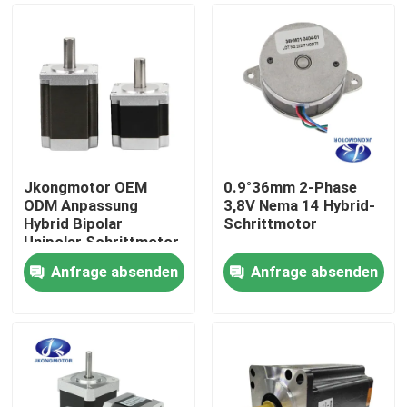
Jkongmotor OEM
0.9°36mm 2-Phase
ODM Anpassung
3,8V Nema 14 Hybrid-
Hybrid Bipolar
Schrittmotor
Unipolar Schrittmotor
mit Getriebe Encoder
Anfrage absenden
Anfrage absenden
Bremse integrierte
Haus
Treiber
Produkte
Über uns