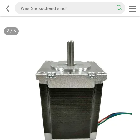
2
/
5