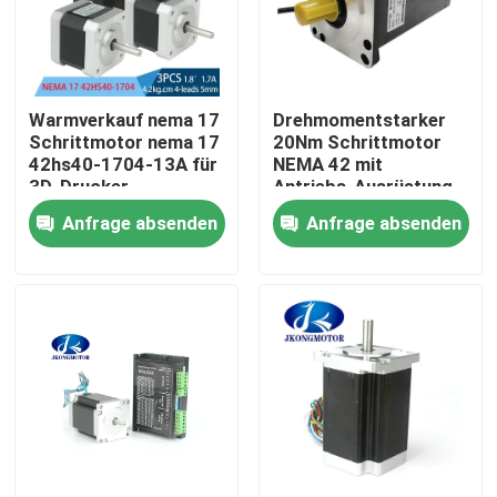
Fabrik-Ausflug
Warmverkauf nema 17
Drehmomentstarker
Qualitätskontrolle
Schrittmotor nema 17
20Nm Schrittmotor
42hs40-1704-13A für
NEMA 42 mit
3D-Drucker
Antriebs-Ausrüstung
Treten Sie mit uns in Verbindung
für CNC-Maschine
Anfrage absenden
Anfrage absenden
Fordern Sie ein Zitat
integrierter Schritt-Servomotor
Integrierter Gleichstrom-Servomotor
Schwanzloser DC-Motor