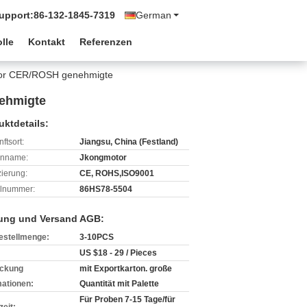
Support:
86-132-1845-7319
German
lle
Kontakt
Referenzen
otor CER/ROSH genehmigte
nehmigte
uktdetails:
ftsort:
Jiangsu, China (Festland)
enname:
Jkongmotor
izierung:
CE, ROHS,ISO9001
lnummer:
86HS78-5504
ung und Versand AGB:
estellmenge:
3-10PCS
US $18 - 29 / Pieces
ckung
mit Exportkarton. große
mationen:
Quantität mit Palette
Für Proben 7-15 Tage/für