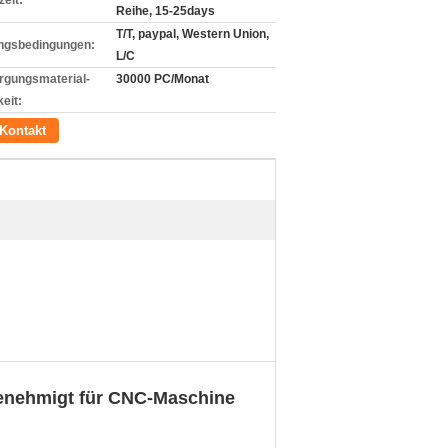
zeit:
Reihe, 15-25days
T/T, paypal, Western Union,
ngsbedingungen:
L/C
rgungsmaterial-
30000 PC/Monat
eit:
Kontakt
genehmigt für CNC-Maschine