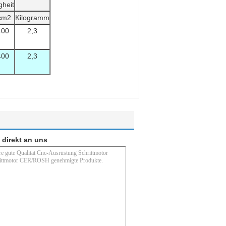
gheit
cm2
Kilogramm
400
2,3
400
2,3
 direkt an uns