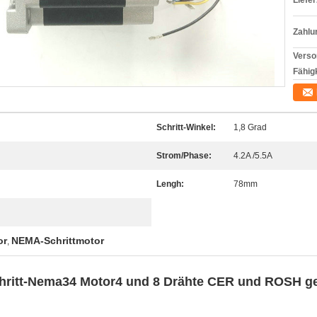
Liefer
Zahlu
Verso
Fähigk
Schritt-Winkel:
1,8 Grad
Strom/Phase:
4.2A /5.5A
Lengh:
78mm
or
NEMA-Schrittmotor
,
chritt-Nema34 Motor4 und 8 Drähte CER und ROSH 