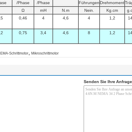
ase
/Phase
/Phase
Führungen
Drehmoment
Trä
Ω
mH
N.m
Nein.
Kg.cm
g.
,5
0,46
4
4,6
4
1,2
1
,2
0,75
3,4
4,6
8
1,2
1
,
EMA-Schrittmotor
Mikroschrittmotor
Senden Sie Ihre Anfrage