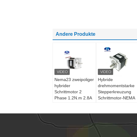
Andere Produkte
Nema23 zweipoliger
Hybride
hybrider
drehmomentstarke
Schrittmotor 2
Stepperkreuzung
Phase 1.2N.m 2.8A
Schrittmotor-NEMA
für Drucker 3d
Zweiphasen23,
hybride Art Drucker
Stepper Motor des
Schrittmotor-3d