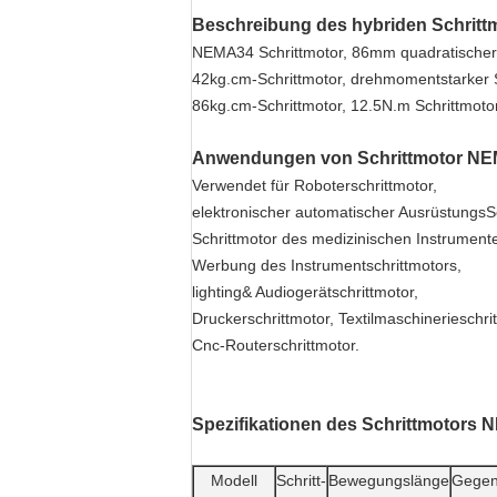
Beschreibung des hybriden Schrittm
NEMA34 Schrittmotor, 86mm quadratischer 
42kg.cm-Schrittmotor, drehmomentstarker 
86kg.cm-Schrittmotor, 12.5N.m Schrittmoto
Anwendungen von Schrittmotor NE
Verwendet für Roboterschrittmotor,
elektronischer automatischer AusrüstungsSc
Schrittmotor des medizinischen Instrument
Werbung des Instrumentschrittmotors,
lighting& Audiogerätschrittmotor,
Druckerschrittmotor, Textilmaschinerieschri
Cnc-Routerschrittmotor.
Spezifikationen des Schrittmotors 
Modell
Schritt-
Bewegungslänge
Gegen