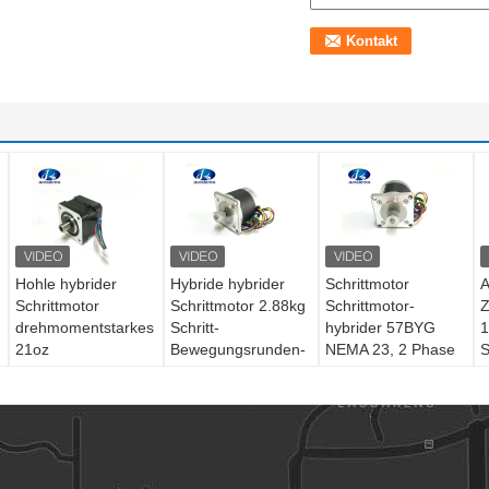
Hohle hybrider
Hybride hybrider
Schrittmotor
A
Schrittmotor
Schrittmotor 2.88kg
Schrittmotor-
Z
drehmomentstarkes
Schritt-
hybrider 57BYG
1
21oz
Bewegungsrunden-
NEMA 23, 2 Phase
S
Wellenschrittmotor
NEMA 23. Cm -
Schrittmotor für X-
NEMA 17. In-
14kg. Cm kann mit
Yachsen-Ausschnitt-
N
100oz. In
Flaschenzug, CER
Plotter
ROHS