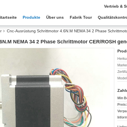
Vertrieb & 
Startseite
Produkte
Über uns
Fabrik Tour
Qualitätskontro
r
Cnc-Ausrüstung Schrittmotor 4.6N.M NEMA 34 2 Phase Schrittm
4.6N.M NEMA 34 2 Phase Schrittmotor CER/ROSH ge
Prod
Herkun
Mark
Zertif
Model
Zahl
Min B
Preis:
Verpa
Infor