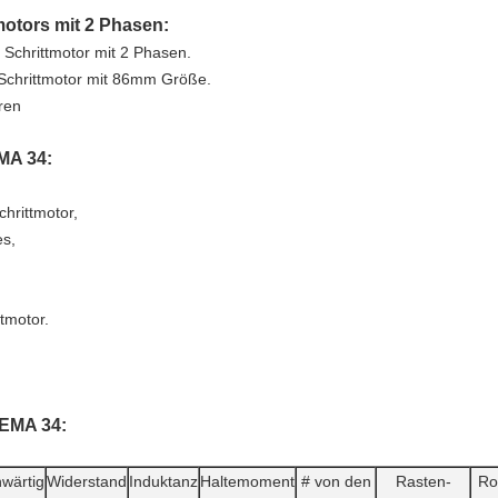
otors mit 2 Phasen:
Schrittmotor mit 2 Phasen.
Schrittmotor mit 86mm Größe.
ren
MA 34:
hrittmotor,
es,
ttmotor.
NEMA 34:
wärtig
Widerstand
Induktanz
Haltemoment
# von den
Rasten-
Ro