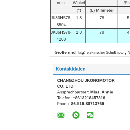
nein.
Winkel
/Ph
(°)
(L) Millimeter
JK86HS78-
1,8
78
5
5504
JK86HS78-
1,8
78
4
4208
,
Größe und Tag:
elektrischer Schrittmotor
N
Kontaktdaten
CHANGZHOU JKONGMOTOR
CO.,LTD
Ansprechpartner:
Miss. Annie
Telefon:
+8613218457319
Faxen:
86-519-88713769