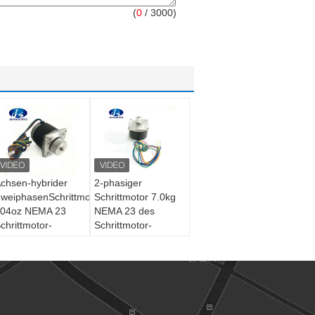
(
0
/ 3000)
chsen-hybrider
2-phasiger
weiphasenSchrittmotor
Schrittmotor 7.0kg
04oz NEMA 23
NEMA 23 des
chrittmotor-
Schrittmotor-
57BYG059A
57BYG027B. Cm,
ema23 Y. In
hybrider
lärmarmem
Servoschrittmotor