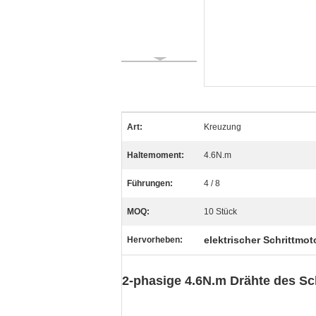
Art:
Kreuzung
Haltemoment:
4.6N.m
Führungen:
4 / 8
MOQ:
10 Stück
elektrischer Schrittmot
Hervorheben:
2-phasige 4.6N.m Drähte des S