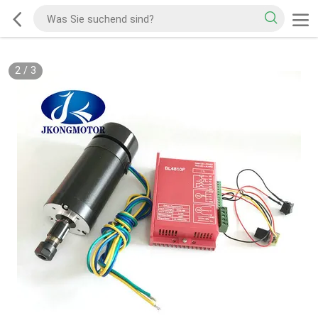
2
/
3