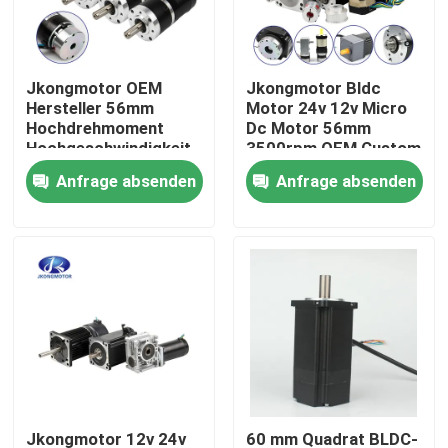
Fabrik-Ausflug
Jkongmotor OEM
Jkongmotor Bldc
Hersteller 56mm
Motor 24v 12v Micro
Qualitätskontrolle
Hochdrehmoment
Dc Motor 56mm
Hochgeschwindigkeit
3500rpm OEM Custom
Rpm Mikro Klein 12V
Driver Encoder
Anfrage absenden
Anfrage absenden
Treten Sie mit uns in Verbindung
24V Mini
Bürstenloser Motor
Planetarischer Bldc
Bürstenloser Dc
Fordern Sie ein Zitat
Motor Mit Encoder
integrierter Schritt-Servomotor
Integrierter Gleichstrom-Servomotor
Schwanzloser DC-Motor
Jkongmotor 12v 24v
60 mm Quadrat BLDC-