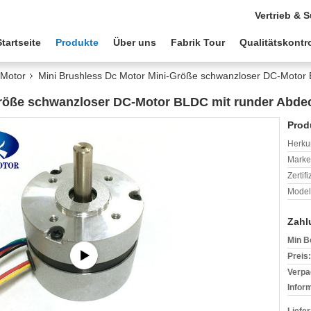
Vertrieb & 
Startseite
Produkte
Über uns
Fabrik Tour
Qualitätskontro
-Motor
Mini Brushless Dc Motor Mini-Größe schwanzloser DC-Motor
Größe schwanzloser DC-Motor BLDC mit runder Abde
Prod
Herkun
Mark
Zertif
Model
Zahl
Min B
Preis:
Verpa
Infor