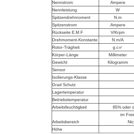
Nennstrom
Ampere
Nennleistung
W
Spitzendrehmoment
N.m
Spitzenstrom
Ampere
Rückseite E.M.F
V/Krpm
Drehmoment-Konstante
N.m/A
Rotor-Trägheit
g.c㎡
Körper-Länge
Millimeter
Gewicht
Kilogramm
Sensor
Isolierungs-Klasse
Grad Schutz
Lagertemperatur
Betriebstemperatur
Arbeitsfeuchtigkeit
85% oder da
im Frei
Arbeitsbereich
Nic
Höhe