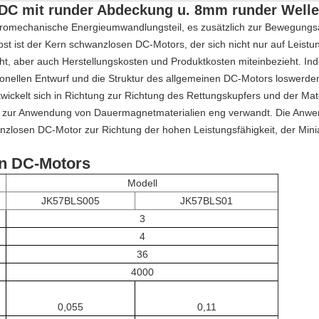
DC mit runder Abdeckung u. 8mm runder Well
ktromechanische Energieumwandlungsteil, es zusätzlich zur Bewegungs
bst ist der Kern schwanzlosen DC-Motors, der sich nicht nur auf Leist
ht, aber auch Herstellungskosten und Produktkosten miteinbezieht. I
onellen Entwurf und die Struktur des allgemeinen DC-Motors loswerd
ckelt sich in Richtung zur Richtung des Rettungskupfers und der Mater
t zur Anwendung von Dauermagnetmaterialien eng verwandt. Die Anwen
zlosen DC-Motor zur Richtung der hohen Leistungsfähigkeit, der Mini
en DC-Motors
Modell
JK57BLS005
JK57BLS01
3
4
36
4000
0,055
0,11