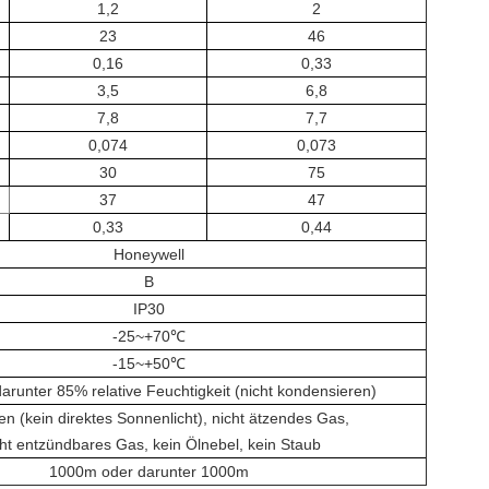
1,2
2
23
46
0,16
0,33
3,5
6,8
7,8
7,7
0,074
0,073
30
75
37
47
0,33
0,44
Honeywell
B
IP30
-25~+70℃
-15~+50℃
runter 85% relative Feuchtigkeit (nicht kondensieren)
en (kein direktes Sonnenlicht), nicht ätzendes Gas,
ht entzündbares Gas, kein Ölnebel, kein Staub
1000m oder darunter 1000m