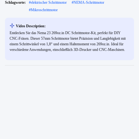
Schlagworte:
#
elektrischer Schrittmotor
#
NEMA-Schrittmotor
#
Mikroschrittmotor
Video Description:
Entdecken Sie das Nema 23 269oz.in DC Schrittmotor-Kit, perfekt für DIY
CNC-Fräsen. Dieser 57mm Schrittmotor bietet Präzision und Langlebigkeit mit
einem Schrittwinkel von 1,8° und einem Haltemoment von 269oz.in. Ideal für
verschiedene Anwendungen, einschließlich 3D-Drucker und CNC-Maschinen.