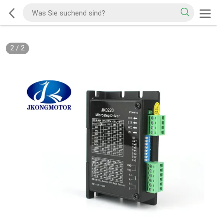
2
/
2