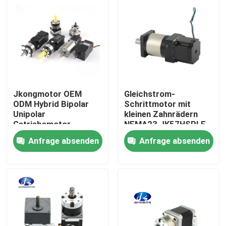
Jkongmotor OEM
Gleichstrom-
ODM Hybrid Bipolar
Schrittmotor mit
Unipolar
kleinen Zahnrädern
Getriebemotor
NEMA23 JK57HSPLF
Schrittmotor mit
Anfrage absenden
Anfrage absenden
Getriebe Encoder
Bremse Integrierter
Haus
Treiber
Produkte
Über uns