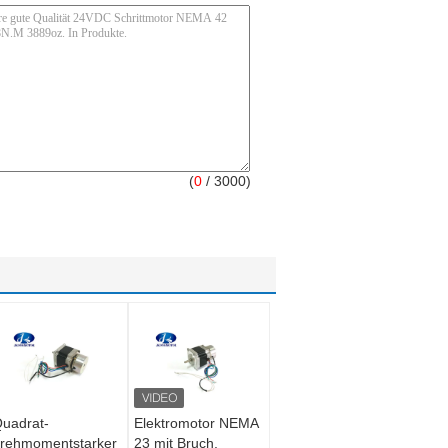
(
0
/ 3000)
uadrat-
Elektromotor NEMA
rehmomentstarker
23 mit Bruch,