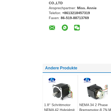
CO.,LTD
Ansprechpartner:
Miss. Annie
Telefon:
+8613218457319
Faxen:
86-519-88713769
Andere Produkte
1.8° Schrittmotor
NEMA 34 2 Phase
NEMA 42 Hybridmit
Bremsmotor-8.7N.