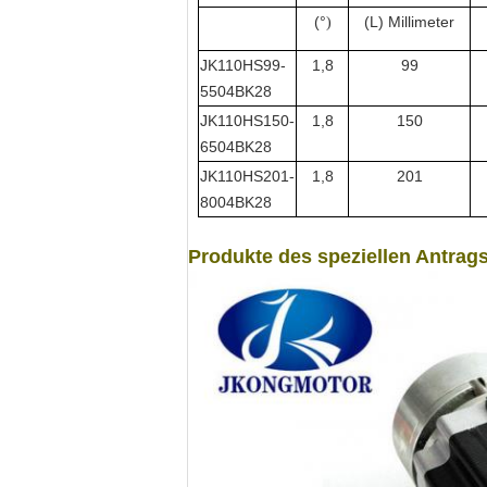
(°
(L) Millimeter
)
JK110HS99-
1,8
99
5504BK28
JK110HS150-
1,8
150
6504BK28
JK110HS201-
1,8
201
8004BK28
Produkte des speziellen Antra