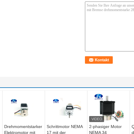
Drehmomentstarker
Schrittmotor NEMA
2-phasiger Motor
Q
M
Elektromotor mit
17 mit der
NEMA 34
d