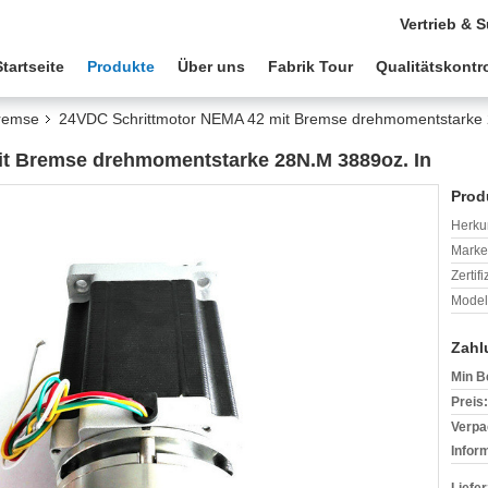
Vertrieb & 
Startseite
Produkte
Über uns
Fabrik Tour
Qualitätskontro
Bremse
24VDC Schrittmotor NEMA 42 mit Bremse drehmomentstarke 
t Bremse drehmomentstarke 28N.M 3889oz. In
Prod
Herkun
Mark
Zertif
Model
Zahl
Min B
Preis:
Verpa
Infor