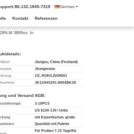
Support:
86-132-1845-7319
German
lle
Kontakt
Referenzen
28N.M 3889oz. In
uktdetails:
ftsort:
Jiangsu, China (Festland)
enname:
Jkongmotor
izierung:
CE, ROHS,ISO9001
lnummer:
JK110HS201-8004BK28
ung und Versand AGB:
estellmenge:
3-10PCS
US $100-130 / Units
ckung
mit Exportkarton. große
mationen:
Quantität mit Palette
Für Proben 7-15 Tage/für