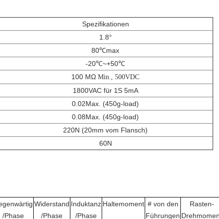
Spezifikationen
1.8°
80℃max
-20℃~+50℃
100 MΩ
Min., 500VDC
1800VAC für 1S 5mA
0.02Max. (450g-load)
0.08Max. (450g-load)
220N (20mm vom Flansch)
60N
egenwärtig
Widerstand
Induktanz
Haltemoment
# von den
Rasten-
/Phase
/Phase
/Phase
Führungen
Drehmomen