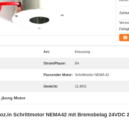
Liefer
Zahlu
Verso
Fähigk
Art:
Kreuzung
Strom/Phase:
8A
Passender Motor:
Schrittmotor NEMA 42
Gewicht:
11.8KG
jkong Motor
,
oz.in Schrittmotor NEMA42 mit Bremsbelag 24VDC 