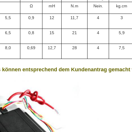
Ω
mH
N.m
Nein.
kg.cm
5,5
0,9
12
11,7
4
3
6,5
0,8
15
21
4
5,9
8,0
0,69
12,7
28
4
7,5
gs können entsprechend dem Kundenantrag gemacht