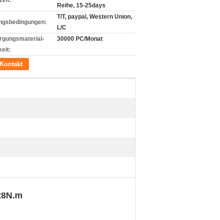
zeit:
Reihe, 15-25days
T/T, paypal, Western Union,
ngsbedingungen:
L/C
rgungsmaterial-
30000 PC/Monat
eit:
Kontakt
28N.m